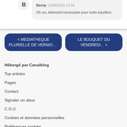
B
Berny
13/06/2025 13:54
Oh oui, tellement nécessaire pour notre équilibre.
< MEDIATHEQUE
LE BOUQUET DU
PLURIELLE DE VERNIOZ -
VENDREDI... >
EXPOSITION ARTISTIQUE
DES ENFANTS DES
ECOLES :
Hébergé par Canalblog
Top articles
Pages
Contact
Signaler un abus
C.G.U.
Cookies et données personnelles
Préférences cookies