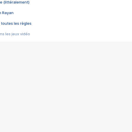
e (littéralement)
im Rayan
 toutes les règles
s les jeux vidéo
us choquant de Rockstar ? - Le scandale BULLY
e plus moche de Steam
du RÊVE tourne au CAUCHEMAR
pendant 8 heures
it… à tort
umiliés par un jeu vidéo
ire - Final Fantasy 8
ti un empire - Age of Empires
story DOFUS