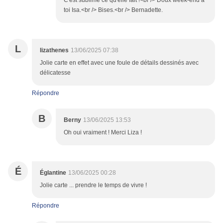
C'est sublime ce qu'elle fait !<br /> Doux week-end à
toi Isa.<br /> Bises.<br /> Bernadette.
L
lizathenes
13/06/2025 07:38
Jolie carte en effet avec une foule de détails dessinés avec
délicatesse
Répondre
B
Berny
13/06/2025 13:53
Oh oui vraiment ! Merci Liza !
É
Églantine
13/06/2025 00:28
Jolie carte ... prendre le temps de vivre !
Répondre