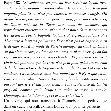
Page 182
:
"Si seulement ça pouvait leur servir de leçon, avec
continué le bonhomme. Toujours plus... Toujours plus... Il en faut
toujours plus. Si ce n'est pas Internet, ce sont les congés. On
prend l'avion pour un oui ou pour un non, pour aller retrouver,
de l'autre côté de la Terre, des clubs de vacances qui
reproduisent exactement ce qu'on a chez nous. Si ce ne sont pas
les vacances, c'est la bagnole, toujours plus grosse, toujours plus
dévoreuse d'énergies polluantes. Si ce n'est pas la bagnole, c'est
le dernier truc à la mode de l'électroménager fabriqué en Chine
ou plus loin encore, ou bien des tomates en plein hiver, qu'on fait
venir même pas mûres des pays chauds... Et puis quoi, encore ?
On le sait pourtant, que la Terre n'en peut plus, qu'on est en train
de la détruire à force de trop lui en demander. Ca ne fait rien. On
continue. La croissance, mon bon monsieur ! Il n'y a que ça de
vrai. Toujours plus... Surtout toujours plus de profits pour ceux
qui sont derrière et qui y poussent, à cette croissance-là. Ca ira
jusqu'où, comme ça ? Jusqu'à ce qu'on se casse la gueule.
Dommage. Surtout dommage pour nos enfants..."
.
Un ouvrage qui nous transporte à Chantoison, un petit village
dans un cadre merveilleux mais loin de tout, pour les parisiens...