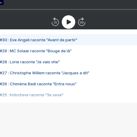
#30 : Eve Angeli raconte "Avant de partir"
#29 : MC Solaar raconte "Bouge de là"
28 : Lorie raconte "Je vais vite"
#27 : Christophe Willem raconte "Jacques a dit"
#26 : Chimène Badi raconte "Entre nous"
#25 : Indochine raconte "3e sexe"
#24 : Zaho raconte "C'est chelou"
#23 : Patrick Bruel raconte "Au café des délices"
#22 : Kyo raconte "Le chemin"