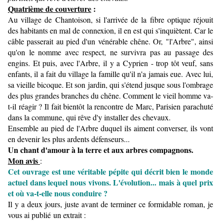
Quatrième de couverture
:
Au village de Chantoison, si l'arrivée de la fibre optique réjouit
des habitants en mal de connexion, il en est qui s'inquiètent. Car le
câble passerait au pied d'un vénérable chêne. Or, "l'Arbre", ainsi
qu'on le nomme avec respect, ne survivra pas au passage des
engins. Et puis, avec l'Arbre, il y a Cyprien - trop tôt veuf, sans
enfants, il a fait du village la famille qu'il n'a jamais eue. Avec lui,
sa vieille bicoque. Et son jardin, qui s'étend jusque sous l'ombrage
des plus grandes branches du chêne. Comment le vieil homme va-
t-il réagir ? Il fait bientôt la rencontre de Marc, Parisien parachuté
dans la commune, qui rêve d'y installer des chevaux.
Ensemble au pied de l'Arbre duquel ils aiment converser, ils vont
en devenir les plus ardents défenseurs...
Un chant d'amour à la terre et aux arbres compagnons.
Mon avis
:
Cet ouvrage est une véritable pépite qui décrit bien le monde
actuel dans lequel nous vivons. L'évolution... mais à quel prix
et où va-t-elle nous conduire ?
Il y a deux jours, juste avant de terminer ce formidable roman, je
vous ai publié un extrait :