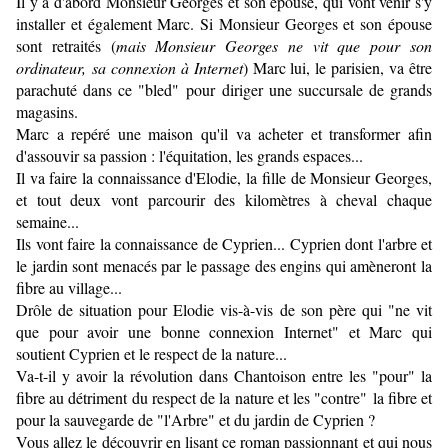
Il y a d'abord Monsieur Georges et son épouse, qui vont venir s'y
installer et également Marc. Si Monsieur Georges et son épouse
sont retraités (
mais Monsieur Georges ne vit
que pour son
ordinateur, sa connexion à Internet
) Marc lui, le parisien, va être
parachuté dans ce "bled" pour diriger une succursale de grands
magasins.
Marc a repéré une maison qu'il va acheter et transformer afin
d'assouvir sa passion : l'équitation, les grands espaces...
Il va faire la connaissance d'Elodie, la fille de Monsieur Georges,
et tout deux vont parcourir des kilomètres à cheval chaque
semaine...
Ils vont faire la connaissance de Cyprien... Cyprien dont l'arbre et
le jardin sont menacés par le passage des engins qui amèneront la
fibre au village...
Drôle de situation pour Elodie vis-à-vis de son père qui "ne vit
que pour avoir une bonne connexion Internet" et Marc qui
soutient Cyprien et le respect de la nature...
Va-t-il y avoir la révolution dans Chantoison entre les "pour" la
fibre au détriment du respect de la nature et les "contre" la fibre et
pour la sauvegarde de "l'Arbre" et du jardin de Cyprien ?
Vous allez le découvrir en lisant ce roman passionnant et qui nous