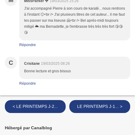
M
MissParker 🌹
19/03/2025 15:26
J'ai accompagné Pierre à son cours de karaté... nous rentrons
à l'instant 🙂<br /> J'ai plusieurs titres de cet auteur... il me faut
les passer sur ma liseuse 🤗<br /> Bel après-midi toujours
mitigé 🌥 ma Bernadette, je t'embrasse très très très fort 😘😘
😘
Répondre
C
Crisitane
19/03/2025 08:26
Bonne lecture et gros bisous
Répondre
< LE PRINTEMPS J-2...
LE PRINTEMPS J-1... >
Hébergé par Canalblog