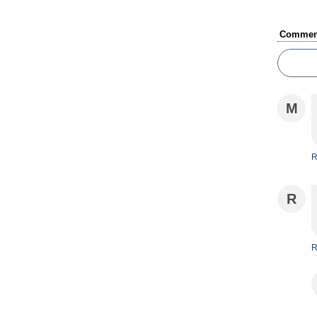
Comment
M
R
R
R