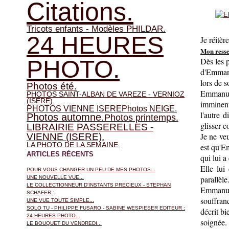
Citations.
Tricots enfants - Modèles PHILDAR.
24 HEURES
Je réitè
Mon resse
PHOTO.
Dès les p
d'Emmanu
lors de s
Photos été.
Emmanue
PHOTOS SAINT-ALBAN DE VAREZE - VERNIOZ
(ISERE).
imminent
PHOTOS VIENNE ISERE
Photos NEIGE.
l'autre d
Photos automne.
Photos printemps.
glisser c
LIBRAIRIE PASSERELLES -
Je ne ve
VIENNE (ISERE).
LA PHOTO DE LA SEMAINE.
est qu'E
ARTICLES RÉCENTS
qui lui a
Elle lui
POUR VOUS CHANGER UN PEU DE MES PHOTOS...
parallèle
UNE NOUVELLE VUE...
LE COLLECTIONNEUR D'INSTANTS PRECIEUX - STEPHAN
Emmanuel
SCHAFER :
souffran
UNE VUE TOUTE SIMPLE...
SOLO TU - PHILIPPE FUSARO - SABINE WESPIESER EDITEUR :
décrit bi
24 HEURES PHOTO...
soignée.
LE BOUQUET DU VENDREDI...