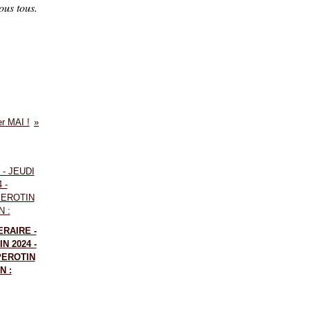
ous tous.
r MAI !
ERAIRE -
IN 2024 -
PEROTIN
N :