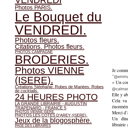
VENDREDI
Photos PARIS.
Le Bouquet du
VENDREDI.
Photos fleurs.
Citations. Photos fleurs.
PHOTOS CAMPAGNE
BRODERIES.
Photos VIENNE
Je comme
"
@emman
(ISERE).
« Un co
Créations Stéphanie. Robes de Mariées. Robes
@calman
de cocktails.
Elle y a
24 HEURES PHOTO
Cela va 
LA GRANDE LIBRAIRIE - AUGUSTIN
énormém
TRAPENARD - FRANCE 5
Merci d’
PHOTOS VIENNE ISERE.
PHOTOS LES COTES D'AREY (ISERE).
Un dîne
Jeux de la blogosphère.
librairie
PAGE DES LIBRAIRES