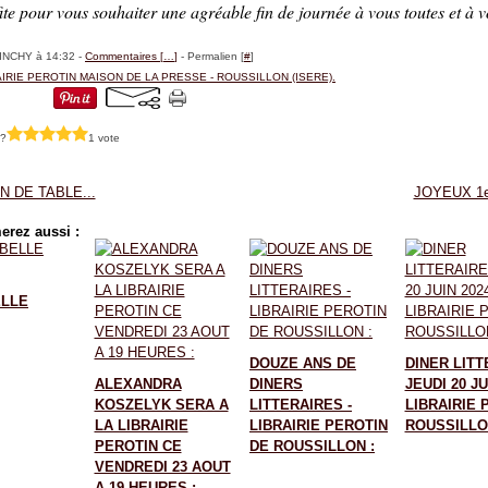
ite pour vous souhaiter une agréable fin de journée à vous toutes et à v
BINCHY à 14:32 -
Commentaires [
…
]
- Permalien [
#
]
AIRIE PEROTIN MAISON DE LA PRESSE - ROUSSILLON (ISERE).
 ?
1 vote
N DE TABLE...
JOYEUX 1e
erez aussi :
ELLE
DOUZE ANS DE
DINER LITT
ALEXANDRA
DINERS
JEUDI 20 JU
KOSZELYK SERA A
LITTERAIRES -
LIBRAIRIE 
LA LIBRAIRIE
LIBRAIRIE PEROTIN
ROUSSILLO
PEROTIN CE
DE ROUSSILLON :
VENDREDI 23 AOUT
A 19 HEURES :