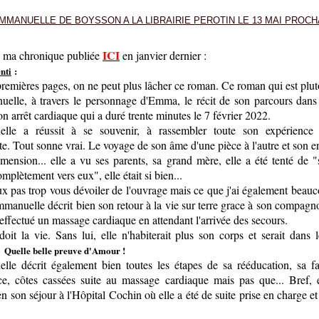
ICI
re ma chronique publiée
en janvier dernier :
nti
:
remières pages, on ne peut plus lâcher ce roman. Ce roman qui est plutôt
elle, à travers le personnage d'Emma, le récit de son parcours dans 
on arrêt cardiaque qui a duré trente minutes le 7 février 2022.
lle a réussit à se souvenir, à rassembler toute son expérience
e. Tout sonne vrai. Le voyage de son âme d'une pièce à l'autre et son e
imension... elle a vu ses parents, sa grand mère, elle a été tenté de "s
omplètement vers eux", elle était si bien...
ux pas trop vous dévoiler de l'ouvrage mais ce que j'ai également beau
mmanuelle décrit bien son retour à la vie sur terre grace à son compag
 effectué un massage cardiaque en attendant l'arrivée des secours.
 doit la vie. Sans lui, elle n'habiterait plus son corps et serait dans
.
Quelle belle preuve d'Amour !
le décrit également bien toutes les étapes de sa rééducation, sa fa
ce, côtes cassées suite au massage cardiaque mais pas que... Bref, 
en son séjour à l'Hôpital Cochin où elle a été de suite prise en charge et