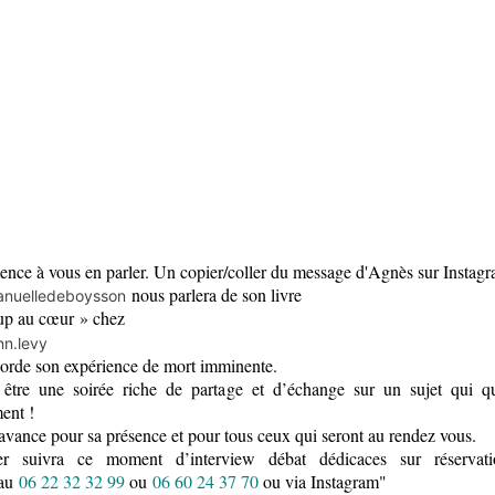
nce à vous en parler. Un copier/coller du message d'Agnès sur Instagr
nous parlera de son livre
uelledeboysson
up au cœur » chez
n.levy
borde son expérience de mort imminente.
être une soirée riche de partage et d’échange sur un sujet qui q
ent !
avance pour sa présence et pour tous ceux qui seront au rendez vous.
r suivra ce moment d’interview débat dédicaces sur réservat
 au
06 22 32 32 99
ou
06 60 24 37 70
o
u via Instagram"