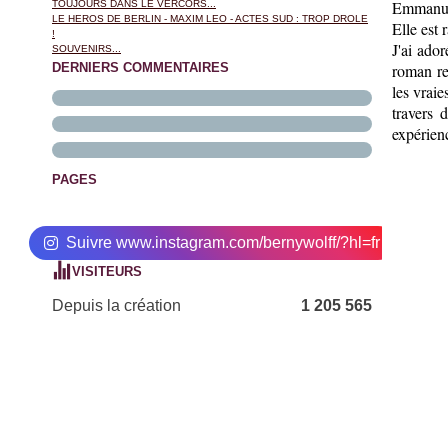
Emmanuel
TOUJOURS DANS LE VERCORS...
LE HEROS DE BERLIN - MAXIM LEO - ACTES SUD : TROP DROLE
Elle est 
!
J'ai ado
SOUVENIRS...
DERNIERS COMMENTAIRES
roman re
les vrai
travers 
expérien
PAGES
Suivre www.instagram.com/bernywolff/?hl=fr
VISITEURS
Depuis la création
1 205 565