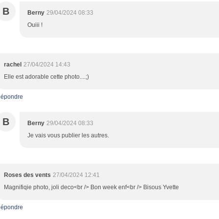
B
Berny
29/04/2024 08:33
Ouiii !
rachel
27/04/2024 14:43
Elle est adorable cette photo....;)
épondre
B
Berny
29/04/2024 08:33
Je vais vous publier les autres.
Roses des vents
27/04/2024 12:41
Magnifiqie photo, joli deco<br /> Bon week enf<br /> Bisous Yvette
épondre