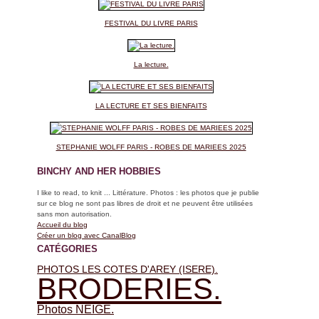
FESTIVAL DU LIVRE PARIS
La lecture.
LA LECTURE ET SES BIENFAITS
STEPHANIE WOLFF PARIS - ROBES DE MARIEES 2025
BINCHY AND HER HOBBIES
I like to read, to knit ... Littérature. Photos : les photos que je publie
sur ce blog ne sont pas libres de droit et ne peuvent être utilisées
sans mon autorisation.
Accueil du blog
Créer un blog avec CanalBlog
CATÉGORIES
PHOTOS LES COTES D'AREY (ISERE).
BRODERIES.
Photos NEIGE.