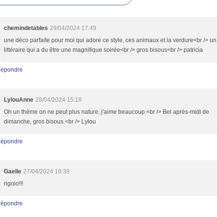
chemindetables
29/04/2024 17:49
une déco parfaite pour moi qui adore ce style, ces animaux et la verdure<br /> un
littéraire qui a du être une magnifique soirée<br /> gros bisous<br /> patricia
épondre
LylouAnne
28/04/2024 15:18
Oh un thème on ne peut plus nature, j'aime beaucoup.<br /> Bel après-midi de
dimanche, gros bisous.<br /> Lylou
épondre
Gaelle
27/04/2024 16:39
rigolo!!!
épondre