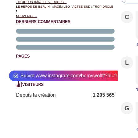
TOUJOURS DANS LE VERCORS...
LE HEROS DE BERLIN - MAXIM LEO - ACTES SUD : TROP DROLE
!
C
SOUVENIRS...
DERNIERS COMMENTAIRES
R
PAGES
L
Suivre www.instagram.com/bernywolff/?hl=fr
VISITEURS
R
Depuis la création
1 205 565
G
R