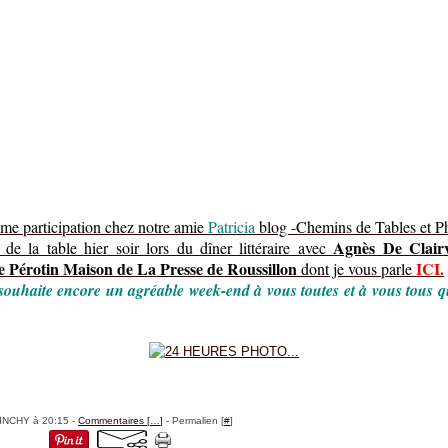
e participation chez notre amie
Patricia
blog -Chemins de Tables et P
Agnès De Clairv
de la table hier soir lors du dîner littéraire avec
e Pérotin Maison de La Presse de Roussillon
ICI.
dont je vous parle
souhaite encore un agréable week-end à vous toutes et à vous tous q
BINCHY à 20:15 -
Commentaires [
…
]
- Permalien [
#
]