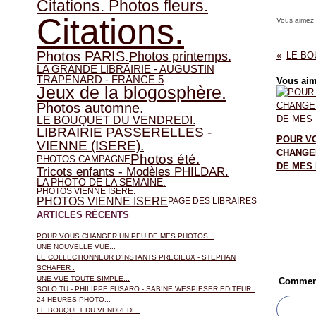
Citations. Photos fleurs.
Citations.
Vous aimez
Photos PARIS.
Photos printemps.
LE BO
LA GRANDE LIBRAIRIE - AUGUSTIN
TRAPENARD - FRANCE 5
Vous aim
Jeux de la blogosphère.
Photos automne.
LE BOUQUET DU VENDREDI.
LIBRAIRIE PASSERELLES -
POUR V
VIENNE (ISERE).
CHANGE
Photos été.
PHOTOS CAMPAGNE
DE MES 
Tricots enfants - Modèles PHILDAR.
LA PHOTO DE LA SEMAINE.
PHOTOS VIENNE ISERE.
PHOTOS VIENNE ISERE
PAGE DES LIBRAIRES
ARTICLES RÉCENTS
POUR VOUS CHANGER UN PEU DE MES PHOTOS...
UNE NOUVELLE VUE...
LE COLLECTIONNEUR D'INSTANTS PRECIEUX - STEPHAN
SCHAFER :
UNE VUE TOUTE SIMPLE...
Comment
SOLO TU - PHILIPPE FUSARO - SABINE WESPIESER EDITEUR :
24 HEURES PHOTO...
LE BOUQUET DU VENDREDI...