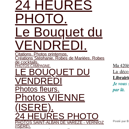
24 HEURES
PHOTO.
Le Bouquet du
VENDREDI.
Citations. Photos printemps.
Créations Stéphanie. Robes de Mariées. Robes
de cocktails.
Ma 420èm
PHOTOS CAMPAGNE.
LE BOUQUET DU
La déco 
Librairi
VENDREDI
Je vous 
Photos fleurs.
par là.
Photos VIENNE
(ISERE).
24 HEURES PHOTO
Posté par 
PHOTOS SAINT-ALBAN DE VAREZE - VERNIOZ
(ISERE).